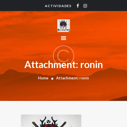
ACTIVIDADES
HOME
ACTIVIDADES
HORARIO
INSTRUCTORES
PRECIOS
CONTACTO
Attachment: ronin
BLOG
Home
Attachment: ronin