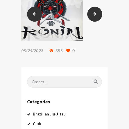
generatedtext2
MMA-370x335-
05/24/2023
355
0
Buscar:
Categories
Brazilian Jiu-Jitsu
Club