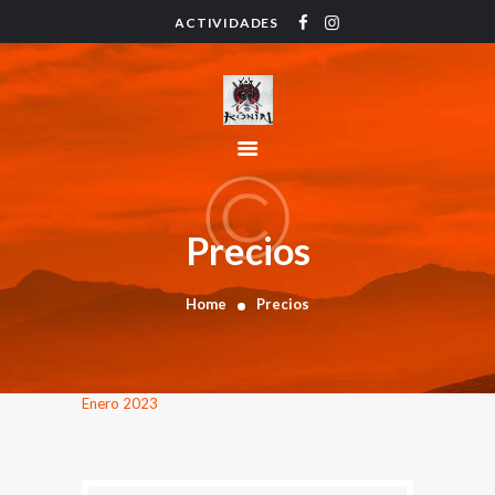
ACTIVIDADES
HOME
ACTIVIDADES
HORARIO
INSTRUCTORES
PRECIOS
CONTACTO
Precios
BLOG
Home
Precios
Enero 2023