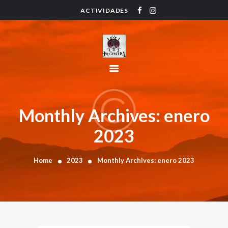
ACTIVIDADES
HOME
ACTIVIDADES
HORARIO
INSTRUCTORES
PRECIOS
CONTACTO
Monthly Archives: enero
BLOG
2023
Home
2023
Monthly Archives: enero 2023