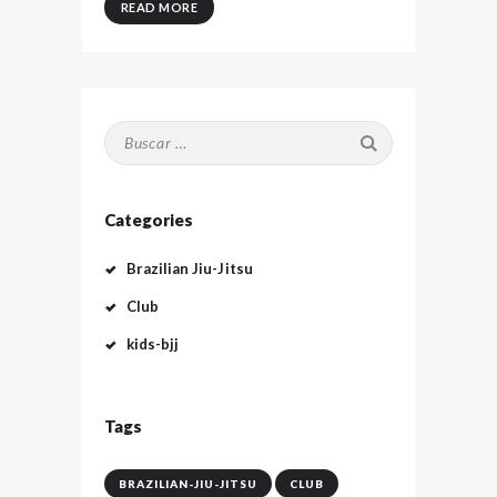
READ MORE
Buscar:
Categories
Brazilian Jiu-Jitsu
Club
kids-bjj
Tags
BRAZILIAN-JIU-JITSU
CLUB