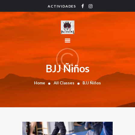
ACTIVIDADES
HOME
ACTIVIDADES
HORARIO
INSTRUCTORES
PRECIOS
CONTACTO
BJJ Ñiños
BLOG
Home
All Classes
BJJ Ñiños