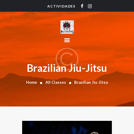
ACTIVIDADES
HOME
ACTIVIDADES
HORARIO
INSTRUCTORES
PRECIOS
CONTACTO
Brazilian Jiu-Jitsu
BLOG
Home
All Classes
Brazilian Jiu-Jitsu