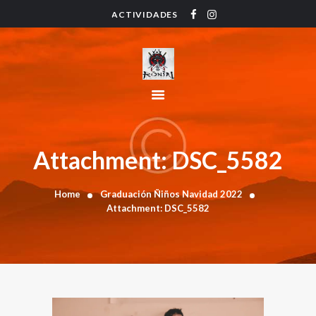
ACTIVIDADES
HOME
ACTIVIDADES
HORARIO
INSTRUCTORES
PRECIOS
CONTACTO
Attachment: DSC_5582
BLOG
Home
Graduación Ñiños Navidad 2022
Attachment: DSC_5582