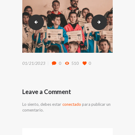
DSC_5403
DSC_5589
01/21/2023
0
510
0
Leave a Comment
Lo siento, debes estar
conectado
para publicar un
comentario.