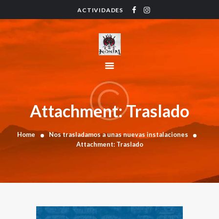
ACTIVIDADES
HOME
ACTIVIDADES
HORARIO
INSTRUCTORES
PRECIOS
CONTACTO
Attachment: Traslado
BLOG
Home
Nos trasladamos a unas nuevas instalaciones
Attachment: Traslado