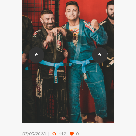
DSC_8945
DSC_8955
07/05/2023
412
0