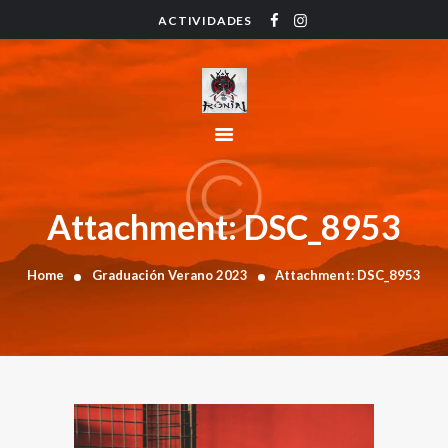
ACTIVIDADES
HOME
ACTIVIDADES
HORARIO
INSTRUCTORES
PRECIOS
CONTACTO
Attachment: DSC_8953
BLOG
Home
Graduación Verano 2023
Attachment: DSC_8953