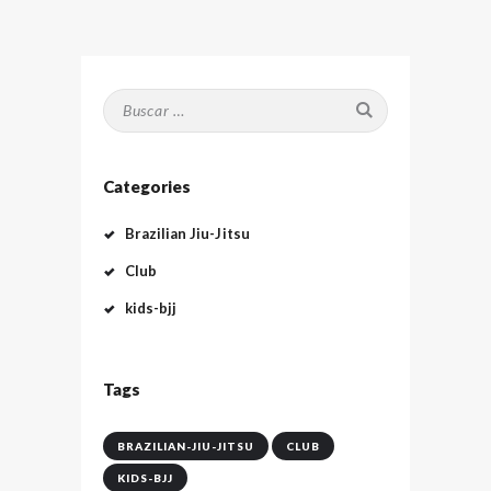
Buscar:
Categories
Brazilian Jiu-Jitsu
Club
kids-bjj
Tags
BRAZILIAN-JIU-JITSU
CLUB
KIDS-BJJ