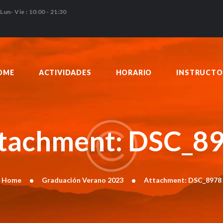
HOME
Lun- Vie : 10:00 - 21:30
ACTIVIDADES
HORARIO
INSTRUCTORES
OME
ACTIVIDADES
HORARIO
INSTRUCTO
PRECIOS
CONTACTO
BLOG
tachment: DSC_8
Home
Graduación Verano 2023
Attachment: DSC_8978