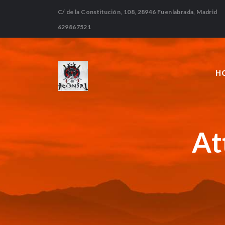
C/ de la Constitución, 108, 28946 Fuenlabrada, Madrid
629867521
H
At