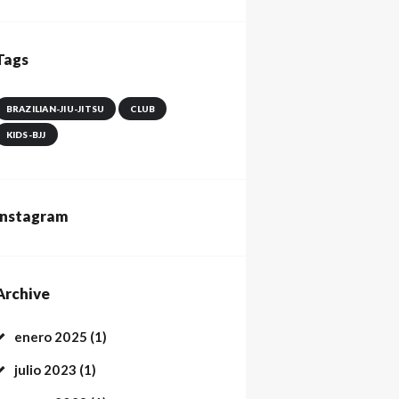
Tags
BRAZILIAN-JIU-JITSU
CLUB
KIDS-BJJ
Instagram
Archive
enero
2025
(1)
julio
2023
(1)