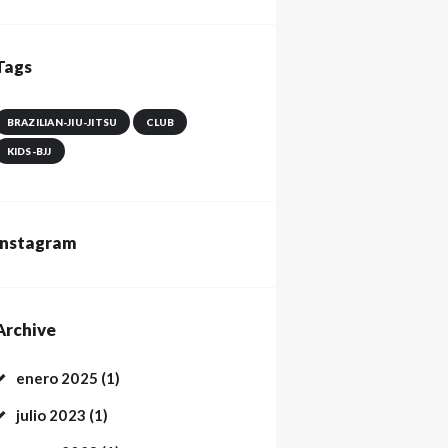
Tags
BRAZILIAN-JIU-JITSU
CLUB
KIDS-BJJ
Instagram
Archive
enero
2025
(1)
julio
2023
(1)