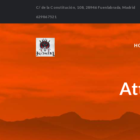
C/ de la Constitución, 108, 28946 Fuenlabrada, Madrid
629867521
H
At