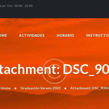
HOME
Lun- Vie : 10:00 - 21:30
ACTIVIDADES
HORARIO
INSTRUCTORES
OME
ACTIVIDADES
HORARIO
INSTRUCTO
PRECIOS
CONTACTO
BLOG
tachment: DSC_9
Home
Graduación Verano 2023
Attachment: DSC_9050