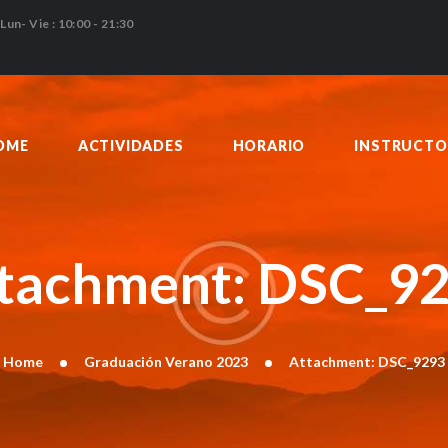
HOME
Lun- Vie : 10:00 - 21:30
ACTIVIDADES
HORARIO
INSTRUCTORES
OME
ACTIVIDADES
HORARIO
INSTRUCTO
PRECIOS
CONTACTO
BLOG
tachment: DSC_9
Home
Graduación Verano 2023
Attachment: DSC_9293