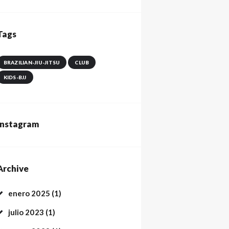
Tags
BRAZILIAN-JIU-JITSU
CLUB
KIDS-BJJ
Instagram
Archive
enero
2025
(1)
julio
2023
(1)