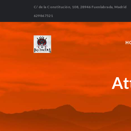
C/ de la Constitución, 108, 28946 Fuenlabrada, Madrid
629867521
H
At