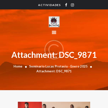
ACTIVIDADES
HOME
ACTIVIDADES
HORARIO
INSTRUCTORES
PRECIOS
CONTACTO
Attachment: DSC_9871
BLOG
Home
Seminario Lucas Protasio - Enero 2025
Attachment: DSC_9871