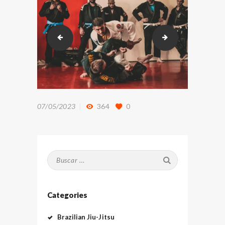
DSC_9826
Lucas Potasio y B
07/05/2023
364
0
Buscar:
Categories
Brazilian Jiu-Jitsu