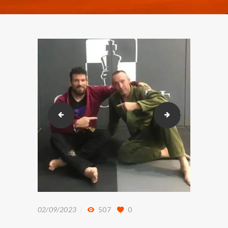
275218647_118647817412638_27497477112084165
312231368_103
02/09/2023
507
0