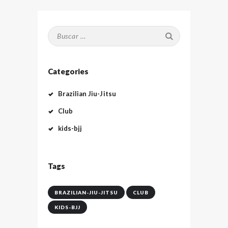
Buscar:
Categories
Brazilian Jiu-Jitsu
Club
kids-bjj
Tags
BRAZILIAN-JIU-JITSU
CLUB
KIDS-BJJ