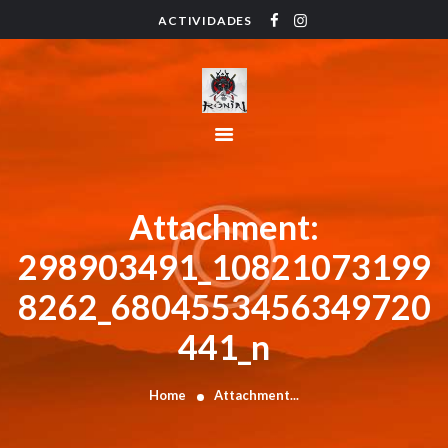
ACTIVIDADES
HOME
ACTIVIDADES
HORARIO
INSTRUCTORES
PRECIOS
CONTACTO
Attachment:
BLOG
298903491_10821073199
8262_6804553456349720
441_n
Home
Attachment...