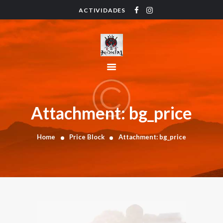
ACTIVIDADES
HOME
ACTIVIDADES
HORARIO
INSTRUCTORES
PRECIOS
CONTACTO
Attachment: bg_price
BLOG
Home
Price Block
Attachment: bg_price