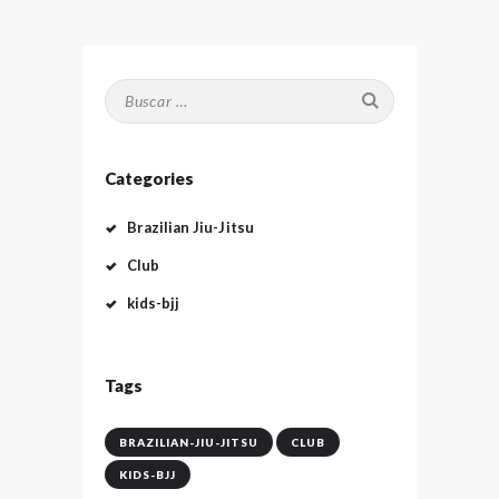
Buscar:
Categories
Brazilian Jiu-Jitsu
Club
kids-bjj
Tags
BRAZILIAN-JIU-JITSU
CLUB
KIDS-BJJ