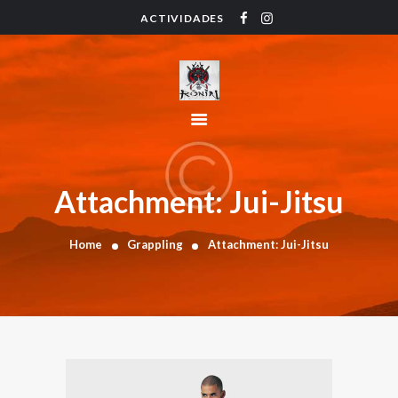
ACTIVIDADES
HOME
ACTIVIDADES
HORARIO
INSTRUCTORES
PRECIOS
CONTACTO
Attachment: Jui-Jitsu
BLOG
Home
Grappling
Attachment: Jui-Jitsu