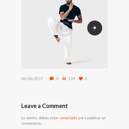
Kick-Boxing
06/06/2017
0
139
0
Leave a Comment
Lo siento, debes estar
conectado
para publicar un
comentario.