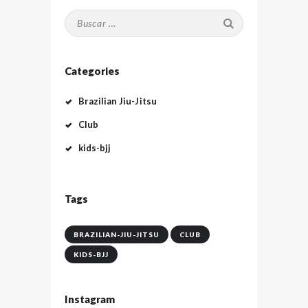
Buscar:
Categories
Brazilian Jiu-Jitsu
Club
kids-bjj
Tags
BRAZILIAN-JIU-JITSU
CLUB
KIDS-BJJ
Instagram