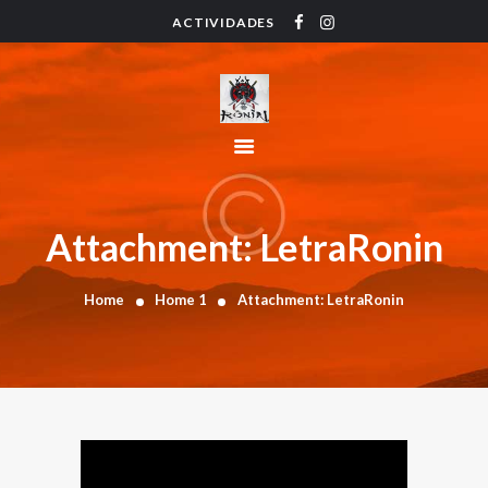
ACTIVIDADES
HOME
ACTIVIDADES
HORARIO
INSTRUCTORES
PRECIOS
CONTACTO
Attachment: LetraRonin
BLOG
Home
Home 1
Attachment: LetraRonin