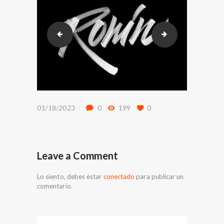
bg_parallax
LetraRonin
01/18/2023
0
199
0
Leave a Comment
Lo siento, debes estar
conectado
para publicar un
comentario.