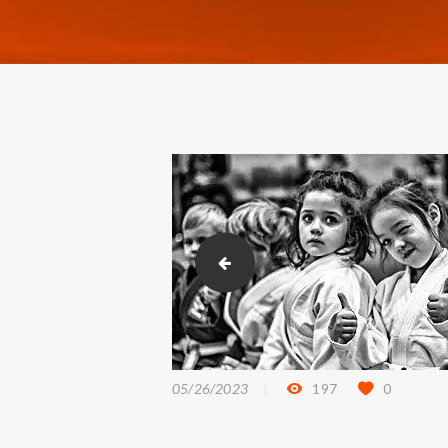
360_jiu-jitsu_3_35
05/26/2023
197
0