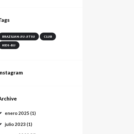
Tags
BRAZILIAN-JIU-JITSU
CLUB
KIDS-BJJ
Instagram
Archive
enero
2025
(1)
julio
2023
(1)