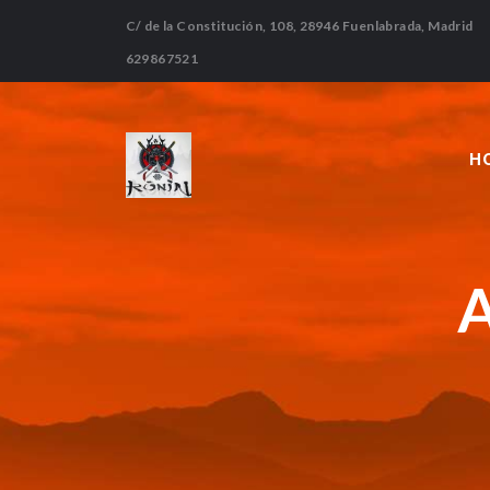
C/ de la Constitución, 108, 28946 Fuenlabrada, Madrid
629867521
H
A