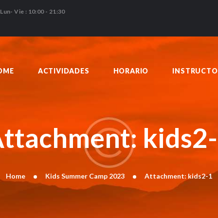
HOME
Lun- Vie : 10:00 - 21:30
ACTIVIDADES
HORARIO
INSTRUCTORES
OME
ACTIVIDADES
HORARIO
INSTRUCTO
PRECIOS
CONTACTO
BLOG
ttachment: kids2
Home
Kids Summer Camp 2023
Attachment: kids2-1