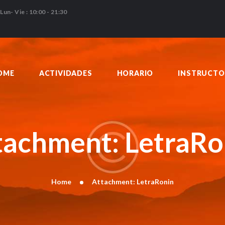
HOME
Lun- Vie : 10:00 - 21:30
ACTIVIDADES
HORARIO
INSTRUCTORES
OME
ACTIVIDADES
HORARIO
INSTRUCTO
PRECIOS
CONTACTO
BLOG
tachment: LetraRo
Home
Attachment: LetraRonin