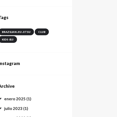
Tags
BRAZILIAN-JIU-JITSU
CLUB
KIDS-BJJ
Instagram
Archive
enero
2025
(1)
julio
2023
(1)