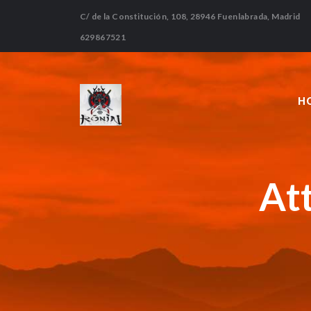
C/ de la Constitución, 108, 28946 Fuenlabrada, Madrid
629867521
H
At