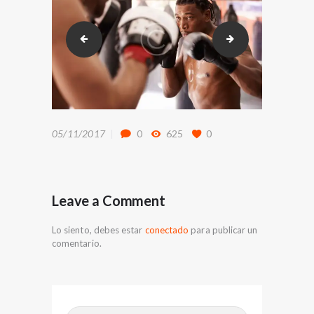
img_al2
post-2
05/11/2017
0
625
0
Leave a Comment
Lo siento, debes estar
conectado
para publicar un
comentario.
Buscar: