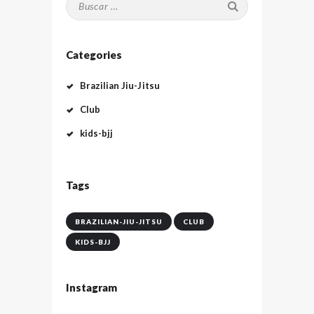
Categories
Brazilian Jiu-Jitsu
Club
kids-bjj
Tags
BRAZILIAN-JIU-JITSU
CLUB
KIDS-BJJ
Instagram