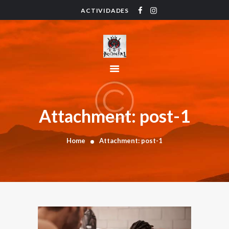
ACTIVIDADES
HOME
ACTIVIDADES
HORARIO
INSTRUCTORES
PRECIOS
CONTACTO
Attachment: post-1
BLOG
Home
Attachment: post-1