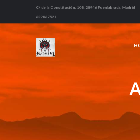
C/ de la Constitución, 108, 28946 Fuenlabrada, Madrid
629867521
H
A