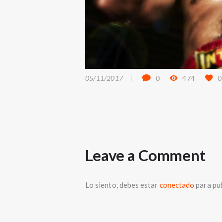
05/11/2017
0
474
0
Leave a Comment
Lo siento, debes estar
conectado
para pub