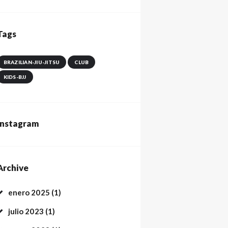
Tags
BRAZILIAN-JIU-JITSU
CLUB
KIDS-BJJ
Instagram
Archive
enero
2025
(1)
julio
2023
(1)