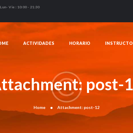
HOME
Lun- Vie : 10:00 - 21:30
ACTIVIDADES
HORARIO
INSTRUCTORES
OME
ACTIVIDADES
HORARIO
INSTRUCTO
PRECIOS
CONTACTO
BLOG
ttachment: post-
Home
Attachment: post-12