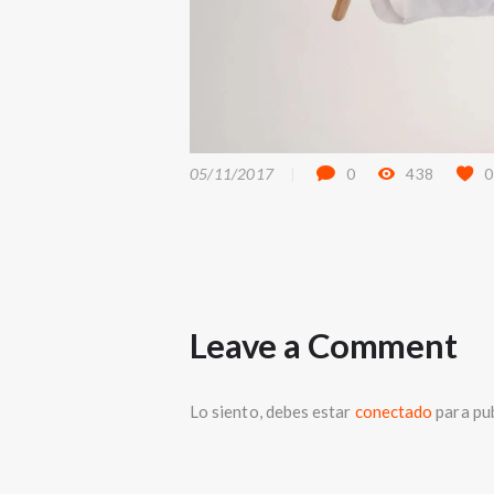
05/11/2017
0
438
0
Leave a Comment
Lo siento, debes estar
conectado
para pub