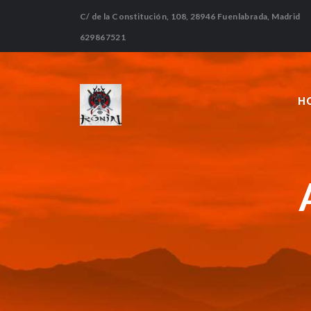
C/ de la Constitución, 108, 28946 Fuenlabrada, Madrid
629867521
H