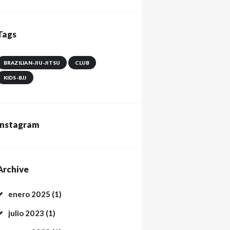
Tags
BRAZILIAN-JIU-JITSU
CLUB
KIDS-BJJ
Instagram
Archive
enero
2025
(1)
julio
2023
(1)