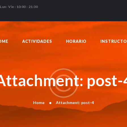
HOME
Lun- Vie : 10:00 - 21:30
ACTIVIDADES
HORARIO
INSTRUCTORES
OME
ACTIVIDADES
HORARIO
INSTRUCTO
PRECIOS
CONTACTO
BLOG
Attachment: post-
Home
Attachment: post-4