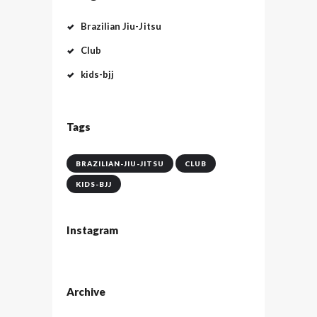
Brazilian Jiu-Jitsu
Club
kids-bjj
Tags
BRAZILIAN-JIU-JITSU
CLUB
KIDS-BJJ
Instagram
Archive