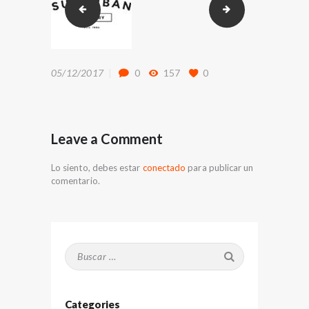
tiger
2logo
05/12/2017
0
157
0
Leave a Comment
Lo siento, debes estar
conectado
para publicar un
comentario.
Buscar:
Categories