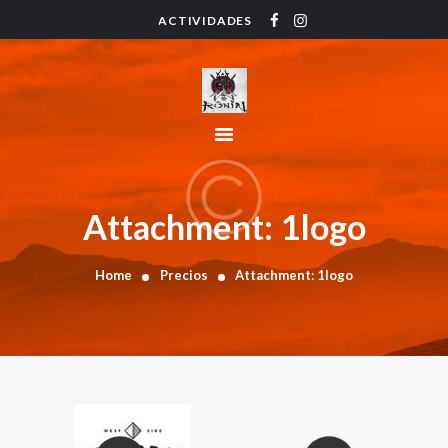
ACTIVIDADES
HOME
ACTIVIDADES
HORARIO
INSTRUCTORES
PRECIOS
CONTACTO
Attachment: 1logo
BLOG
Home
Precios
Attachment: 1logo