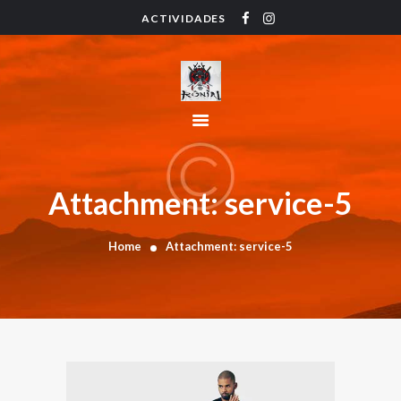
ACTIVIDADES
HOME
ACTIVIDADES
HORARIO
INSTRUCTORES
PRECIOS
CONTACTO
Attachment: service-5
BLOG
Home
Attachment: service-5