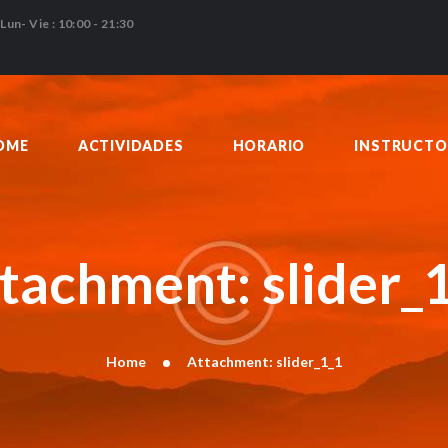
HOME
Lun- Vie : 10:00 - 21:30
ACTIVIDADES
HORARIO
INSTRUCTORES
OME
ACTIVIDADES
HORARIO
INSTRUCTO
PRECIOS
CONTACTO
BLOG
tachment: slider_
Home
Attachment: slider_1_1