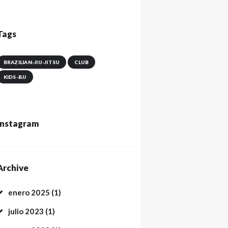
Tags
BRAZILIAN-JIU-JITSU
CLUB
KIDS-BJJ
Instagram
Archive
enero
2025
(1)
julio
2023
(1)