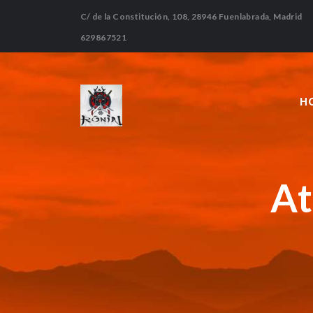
C/ de la Constitución, 108, 28946 Fuenlabrada, Madrid
629867521
H
At