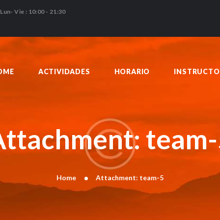
HOME
Lun- Vie : 10:00 - 21:30
ACTIVIDADES
HORARIO
INSTRUCTORES
OME
ACTIVIDADES
HORARIO
INSTRUCTO
PRECIOS
CONTACTO
BLOG
Attachment: team-
Home
Attachment: team-5