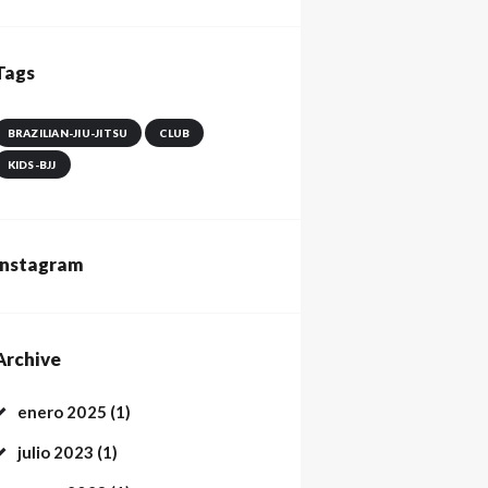
Tags
BRAZILIAN-JIU-JITSU
CLUB
KIDS-BJJ
Instagram
Archive
enero
2025
(1)
julio
2023
(1)