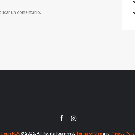
licar un comentario.
ThemeREX
© 2026. All Rights Reserved.
Terms of Use
and
Privacy Poli