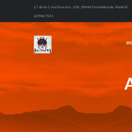
C/ de la Constitución, 108, 28946 Fuenlabrada, Madrid
629867521
H