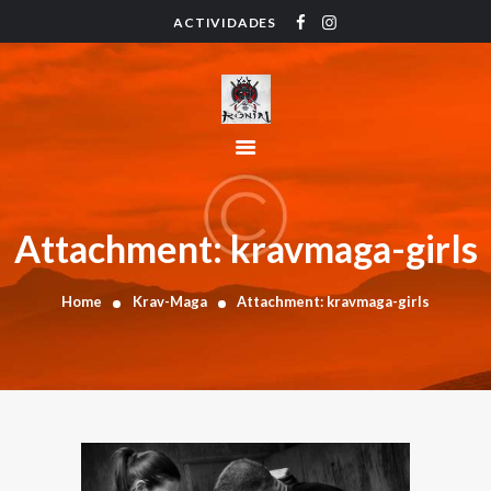
ACTIVIDADES
HOME
ACTIVIDADES
HORARIO
INSTRUCTORES
PRECIOS
CONTACTO
Attachment: kravmaga-girls
BLOG
Home
Krav-Maga
Attachment: kravmaga-girls