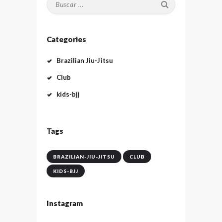
Categories
Brazilian Jiu-Jitsu
Club
kids-bjj
Tags
BRAZILIAN-JIU-JITSU
CLUB
KIDS-BJJ
Instagram