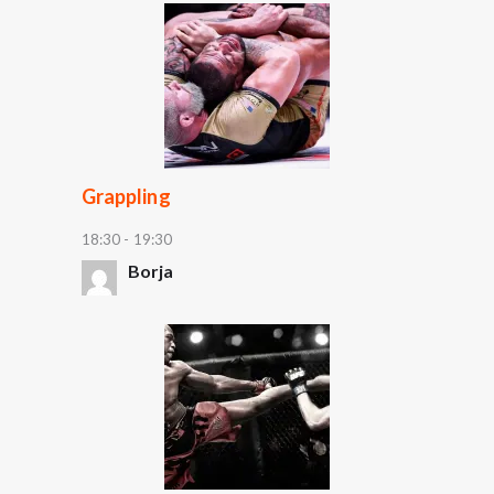
Grappling
18:30
-
19:30
Borja