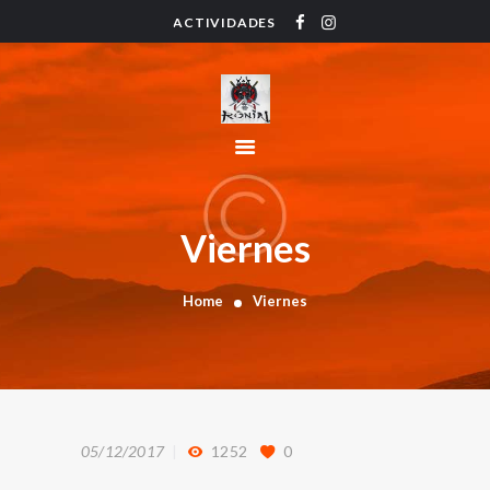
ACTIVIDADES
HOME
ACTIVIDADES
HORARIO
INSTRUCTORES
PRECIOS
CONTACTO
Viernes
BLOG
Home
Viernes
05/12/2017
1252
0