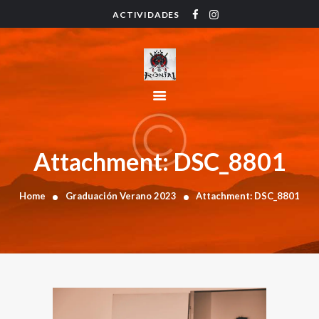
ACTIVIDADES
HOME
ACTIVIDADES
HORARIO
INSTRUCTORES
PRECIOS
CONTACTO
Attachment: DSC_8801
BLOG
Home
Graduación Verano 2023
Attachment: DSC_8801